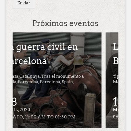
Enviar
Próximos eventos
La guerra civil en
Barcelona

plaza Catalunya, Tras el monumento a
Maciá, Barcelona, Barcelona, Spain,
18
MARZO,2023
SÁBADO, 11:00 AM TO 01:30 PM