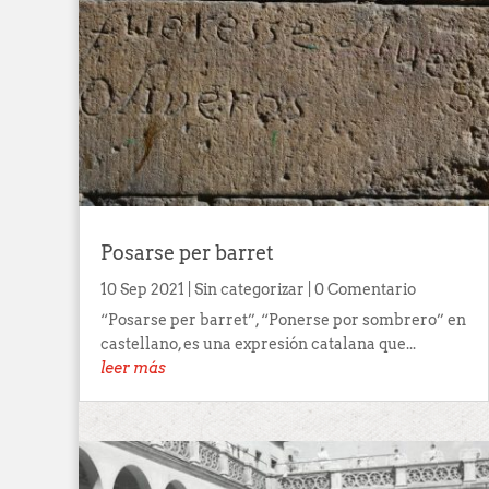
Posarse per barret
10 Sep 2021
|
Sin categorizar
| 0 Comentario
“Posarse per barret”, “Ponerse por sombrero” en
castellano, es una expresión catalana que...
leer más