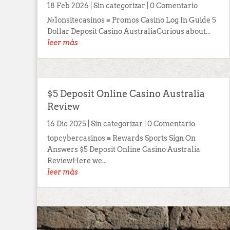
18 Feb 2026
|
Sin categorizar
| 0 Comentario
№1onsitecasinos ≡ Promos Casino Log In Guide 5
Dollar Deposit Casino AustraliaCurious about...
leer más
$5 Deposit Online Casino Australia
Review
16 Dic 2025
|
Sin categorizar
| 0 Comentario
topcybercasinos ≡ Rewards Sports Sign On
Answers $5 Deposit Online Casino Australia
ReviewHere we...
leer más