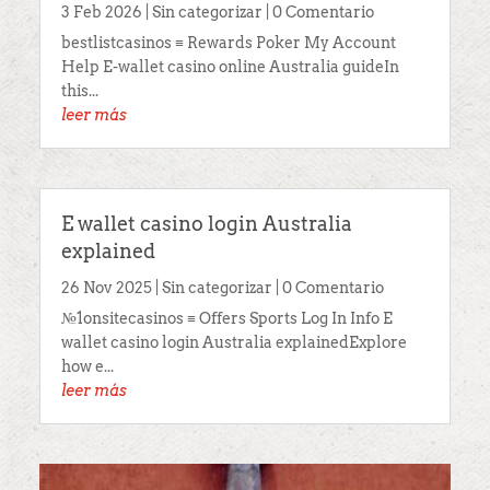
3 Feb 2026
|
Sin categorizar
| 0 Comentario
bestlistcasinos ≡ Rewards Poker My Account
Help E-wallet casino online Australia guideIn
this...
leer más
E wallet casino login Australia
explained
26 Nov 2025
|
Sin categorizar
| 0 Comentario
№1onsitecasinos ≡ Offers Sports Log In Info E
wallet casino login Australia explainedExplore
how e...
leer más