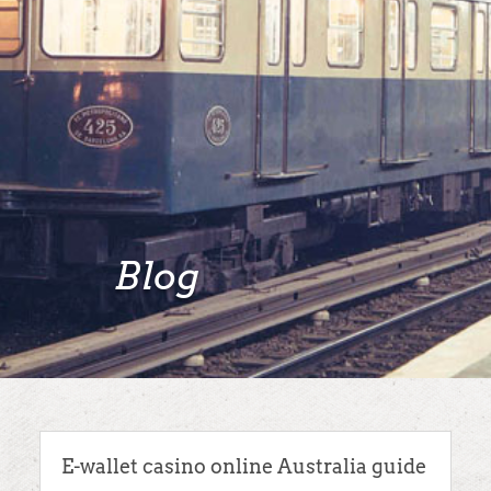
Blog
E-wallet casino online Australia guide