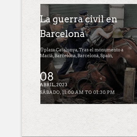
l en
La guerra civil en
Barcelona
onumento a

plaza Catalunya, Tras el monumento a
Spain,
Maciá, Barcelona, Barcelona, Spain,
18
MARZO,2023
30 PM
SÁBADO, 11:00 AM TO 01:30 PM