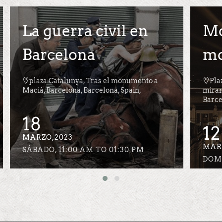
Montjuic, la
montaña mágica

Plaza España, Torre veneciana derecha,
mirando a la montaña, Barcelona,
M
Barcelona, Spain,
12
MARZO,2023
S
DOMINGO, 10:00 AM TO 01:00 PM