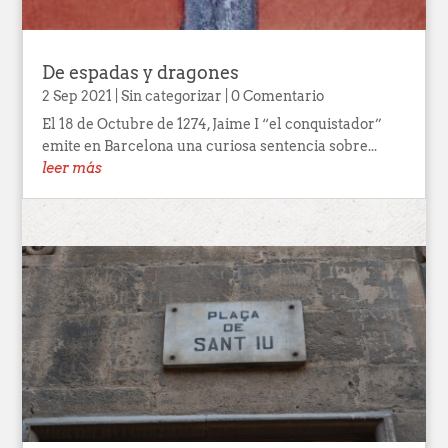
De espadas y dragones
2 Sep 2021
|
Sin categorizar
| 0 Comentario
El 18 de Octubre de 1274, Jaime I “el conquistador”
emite en Barcelona una curiosa sentencia sobre...
leer más